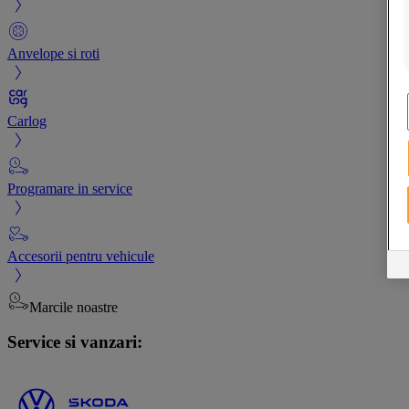
Anvelope si roti
Carlog
Programare in service
Accesorii pentru vehicule
Marcile noastre
Service si vanzari: