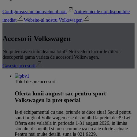
Configureaza un autovehicul nou
Autovehicule noi disponibile
imediat
Website-ul nostru Volkswagen
Accesorii Volkswagen
Nu putem avea intotdeauna totul? Noi vedem lucrurile diferit:
descoperiti gama variata de accesorii Volkswagen.
Gaseste accesorii
Totul despre accesorii
Oferta lunii august: sac pentru sport
Volkswagen la pret special
Ia-ti echipamentul cu tine, oriunde te duce ziua! Sacul pentru
sport original Volkswagen este disponibil la pretul de 39 Lei.
Oferta este valabila in perioada 1-31 august 2026, in limita
stocului disponibil si nu se cumuleaza cu alte oferte actuale.
Pentru mai multe detalii, suna la 021 9229.