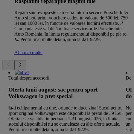
Răsplătim reparațiile mașinii tale
Repară sau revopsește caroseria într-un service Porsche Inter
Auto și poți primi vouchere cadou în valoare de 500 lei, 750
lei sau 1000 lei, în funcție de valoarea lucrării efectuate.📍
Campania este valabilă în toate service-urile Porsche Inter
Auto România, în limita regulamentului disponibil pe pia.ro.
📞 Pentru mai multe detalii, sună la 021 9229.
Afla mai multe
Totul despre accesorii
De a
Oferta lunii august: sac pentru sport
Ofe
Volkswagen la pret special
doa
Ia-ti echipamentul cu tine, oriunde te duce ziua! Sacul pentru
Nu l
sport original Volkswagen este disponibil la pretul de 39 Lei.
pent
Oferta este valabila in perioada 1-31 august 2026, in limita
cure
stocului disponibil si nu se cumuleaza cu alte oferte actuale.
un a
Pentru mai multe detalii, suna la 021 9229.
si d