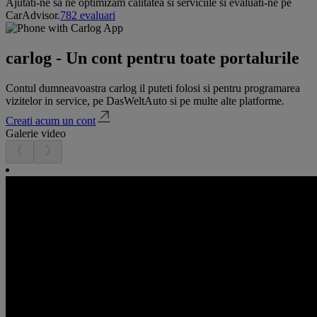
Ajutati-ne sa ne optimizam calitatea si serviciile si evaluati-ne pe
CarAdvisor.
782
evaluari
carlog - Un cont pentru toate portalurile
Contul dumneavoastra carlog il puteti folosi si pentru programarea
vizitelor in service, pe DasWeltAuto si pe multe alte platforme.
Creati acum un cont
Galerie video