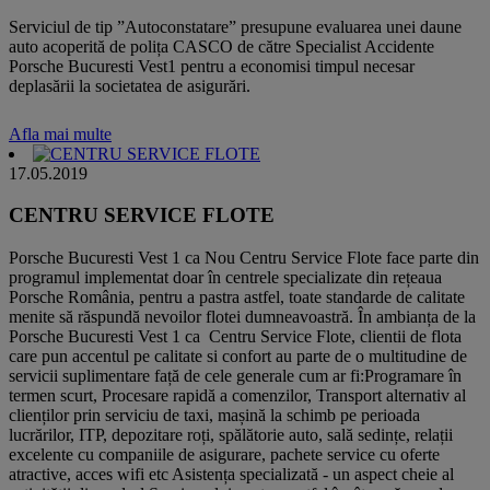
Serviciul de tip ”Autoconstatare” presupune evaluarea unei daune
auto acoperită de polița CASCO de către Specialist Accidente
Porsche Bucuresti Vest1 pentru a economisi timpul necesar
deplasării la societatea de asigurări.
Afla mai multe
17.05.2019
CENTRU SERVICE FLOTE
Porsche Bucuresti Vest 1 ca Nou Centru Service Flote face parte din
programul implementat doar în centrele specializate din rețeaua
Porsche România, pentru a pastra astfel, toate standarde de calitate
menite să răspundă nevoilor flotei dumneavoastră. În ambianța de la
Porsche Bucuresti Vest 1 ca Centru Service Flote, clientii de flota
care pun accentul pe calitate si confort au parte de o multitudine de
servicii suplimentare față de cele generale cum ar fi:Programare în
termen scurt, Procesare rapidă a comenzilor, Transport alternativ al
clienților prin serviciu de taxi, mașină la schimb pe perioada
lucrărilor, ITP, depozitare roți, spălătorie auto, sală sedințe, relații
excelente cu companiile de asigurare, pachete service cu oferte
atractive, acces wifi etc Asistența specializată - un aspect cheie al